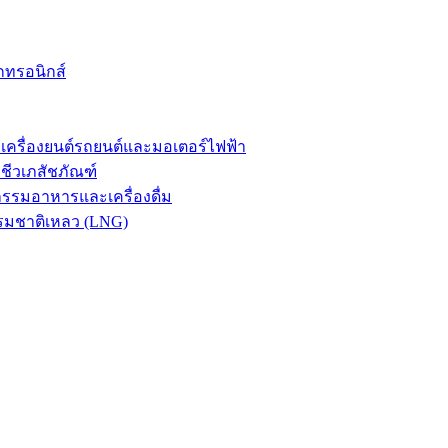
กทรอนิกส์
รื่องยนต์รถยนต์และมอเตอร์ไฟฟ้า
ีวเภสัชภัณฑ์
รมอาหารและเครื่องดื่ม
รมชาติเหลว (LNG)