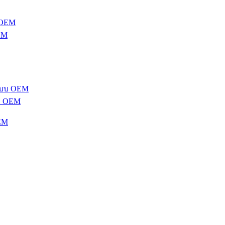
EM
บ OEM