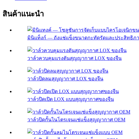
สินค้าแนะนำ
มินิแท็งก์ — ถังแช่แข็งขนาดกะทัดรัดและประสิทธิภาพ
วาล์วควบคุมแรงดันสุญญากาศ LOX ของจีน
วาล์วปิดลมสุญญากาศ LOX ของจีน
วาล์วปิดเปิด LOX แบบสุญญากาศของจีน
วาล์วปิดกั้นไนโตรเจนแช่แข็งสุญญากาศ OEM