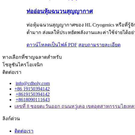
ท่ออ่อนหุ้มฉนวนสุญญากาศ
ท่อหุ้มฉนวนสุญญากาศของ HL Cryogenics หรือที่รู้
ต่ำมาก ส่งผลให้ประหยัดพลังงานและค่าใช้จ่ายได
ดาวน์โหลดเป็นไฟล์ PDF
สอบถาม
รายละเอียด
ทางเลือกที่ชาญฉลาดสำหรับ
โซลูชันไครโอเจนิก
ติดต่อเรา
info@cdholy.com
+86 19150394142
+8619150394142
+8618090111643
เลขที่ 8 ซอยตะวันออก ถนนหวู่เคอ เขตอุตสาหกรรมไฮเทคหว
ลิงก์ด่วน
ติดต่อเรา