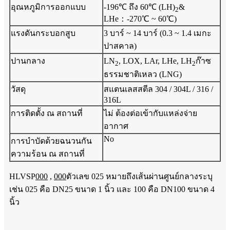
อุณหภูมิการออกแบบ
-196℃ ถึง 60℃ (LH)
&
2
LHe：-270℃ ~ 60℃)
แรงดันกระบอกสูบ
3 บาร์ ~ 14 บาร์ (0.3 ~ 1.4 เมกะ
ปาสคาล)
ปานกลาง
LN
, LOX, LAr, LHe, LH
ก๊าซ
2
2
ธรรมชาติเหลว (LNG)
วัสดุ
สแตนเลสสตีล 304 / 304L / 316 /
316L
การติดตั้ง ณ สถานที่
ไม่ ต้องต่อเข้ากับแหล่งจ่าย
อากาศ
No
การบำบัดด้วยฉนวนกัน
ความร้อน ณ สถานที่
HLVSP
000
,
000
ตัวเลข 025 หมายถึงเส้นผ่านศูนย์กลางระบุ
เช่น 025 คือ DN25 ขนาด 1 นิ้ว และ 100 คือ DN100 ขนาด 4
นิ้ว