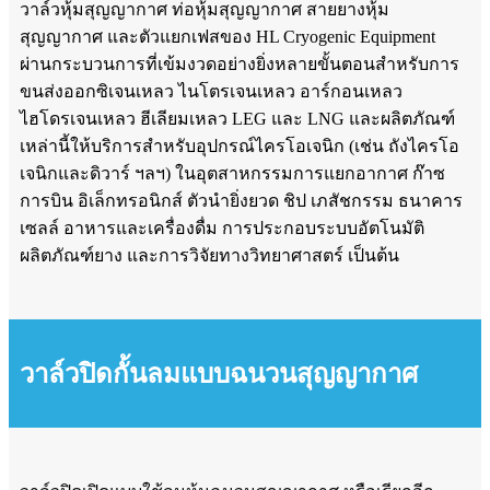
วาล์วหุ้มสุญญากาศ ท่อหุ้มสุญญากาศ สายยางหุ้ม
สุญญากาศ และตัวแยกเฟสของ HL Cryogenic Equipment
ผ่านกระบวนการที่เข้มงวดอย่างยิ่งหลายขั้นตอนสำหรับการ
ขนส่งออกซิเจนเหลว ไนโตรเจนเหลว อาร์กอนเหลว
ไฮโดรเจนเหลว ฮีเลียมเหลว LEG และ LNG และผลิตภัณฑ์
เหล่านี้ให้บริการสำหรับอุปกรณ์ไครโอเจนิก (เช่น ถังไครโอ
เจนิกและดิวาร์ ฯลฯ) ในอุตสาหกรรมการแยกอากาศ ก๊าซ
การบิน อิเล็กทรอนิกส์ ตัวนำยิ่งยวด ชิป เภสัชกรรม ธนาคาร
เซลล์ อาหารและเครื่องดื่ม การประกอบระบบอัตโนมัติ
ผลิตภัณฑ์ยาง และการวิจัยทางวิทยาศาสตร์ เป็นต้น
วาล์วปิดกั้นลมแบบฉนวนสุญญากาศ