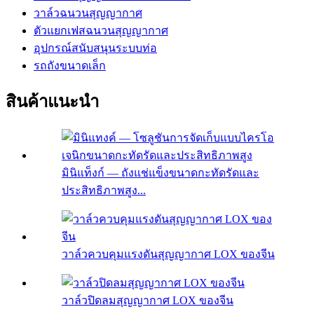
วาล์วฉนวนสุญญากาศ
ตัวแยกเฟสฉนวนสุญญากาศ
อุปกรณ์สนับสนุนระบบท่อ
รถถังขนาดเล็ก
สินค้าแนะนำ
มินิแท็งก์ — ถังแช่แข็งขนาดกะทัดรัดและ
ประสิทธิภาพสูง...
วาล์วควบคุมแรงดันสุญญากาศ LOX ของจีน
วาล์วปิดลมสุญญากาศ LOX ของจีน