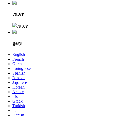
เวแชท
สูงสุด
English
French
German
Portuguese
Spanish
Russian
Japanese
Korean
Arabic
Irish
Greek
Turkish
Italian
Danish