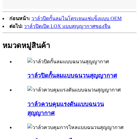
ก่อนหน้า:
วาล์วปิดกั้นลมไนโตรเจนแช่แข็งแบบ OEM
ต่อไป:
วาล์วปิดเปิด LOX แบบสุญญากาศของจีน
หมวดหมู่สินค้า
วาล์วปิดกั้นลมแบบฉนวนสุญญากาศ
วาล์วควบคุมแรงดันแบบฉนวน
สุญญากาศ