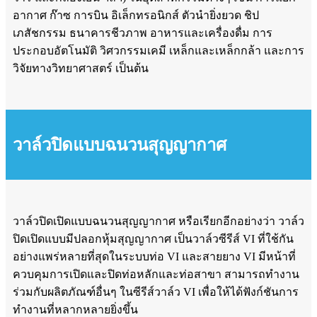
อากาศ ก๊าซ การบิน อิเล็กทรอนิกส์ ตัวนำยิ่งยวด ชิป
เภสัชกรรม ธนาคารชีวภาพ อาหารและเครื่องดื่ม การ
ประกอบอัตโนมัติ วิศวกรรมเคมี เหล็กและเหล็กกล้า และการ
วิจัยทางวิทยาศาสตร์ เป็นต้น
วาล์วปิดแบบฉนวนสุญญากาศ
วาล์วปิดเปิดแบบฉนวนสุญญากาศ หรือเรียกอีกอย่างว่า วาล์ว
ปิดเปิดแบบมีปลอกหุ้มสุญญากาศ เป็นวาล์วซีรีส์ VI ที่ใช้กัน
อย่างแพร่หลายที่สุดในระบบท่อ VI และสายยาง VI มีหน้าที่
ควบคุมการเปิดและปิดท่อหลักและท่อสาขา สามารถทำงาน
ร่วมกับผลิตภัณฑ์อื่นๆ ในซีรีส์วาล์ว VI เพื่อให้ได้ฟังก์ชันการ
ทำงานที่หลากหลายยิ่งขึ้น