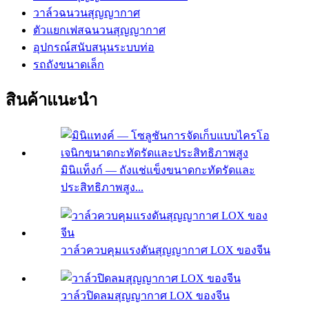
วาล์วฉนวนสุญญากาศ
ตัวแยกเฟสฉนวนสุญญากาศ
อุปกรณ์สนับสนุนระบบท่อ
รถถังขนาดเล็ก
สินค้าแนะนำ
มินิแท็งก์ — ถังแช่แข็งขนาดกะทัดรัดและ
ประสิทธิภาพสูง...
วาล์วควบคุมแรงดันสุญญากาศ LOX ของจีน
วาล์วปิดลมสุญญากาศ LOX ของจีน