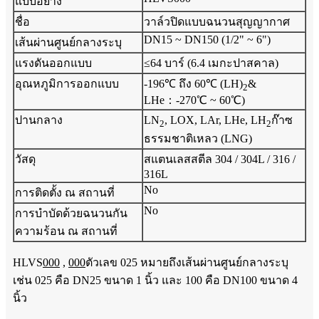
แบบอย่าง
ชื่อ
วาล์วปิดแบบฉนวนสุญญากาศ
DN15 ~ DN150 (1/2" ~ 6")
เส้นผ่านศูนย์กลางระบุ
แรงดันออกแบบ
≤64 บาร์ (6.4 เมกะปาสคาล)
อุณหภูมิการออกแบบ
-196℃ ถึง 60℃ (LH)
&
2
LHe：-270℃ ~ 60℃)
ปานกลาง
LN
, LOX, LAr, LHe, LH
ก๊าซ
2
2
ธรรมชาติเหลว (LNG)
วัสดุ
สแตนเลสสตีล 304 / 304L / 316 /
316L
No
การติดตั้ง ณ สถานที่
No
การบำบัดด้วยฉนวนกัน
ความร้อน ณ สถานที่
HLVS
000
,
000
ตัวเลข 025 หมายถึงเส้นผ่านศูนย์กลางระบุ
เช่น 025 คือ DN25 ขนาด 1 นิ้ว และ 100 คือ DN100 ขนาด 4
นิ้ว