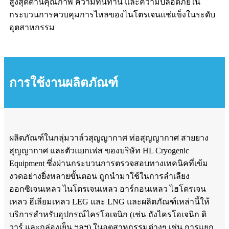
สูงสุดด้านคุณภาพ ความทนทาน และความปลอดภัยใน
กระบวนการควบคุมการไหลของไนโตรเจนแช่แข็งในระดับ
อุตสาหกรรม
การใช้งานผลิตภัณฑ์
ผลิตภัณฑ์ในกลุ่มวาล์วสุญญากาศ ท่อสุญญากาศ สายยาง
สุญญากาศ และตัวแยกเฟส ของบริษัท HL Cryogenic
Equipment ซึ่งผ่านกระบวนการตรวจสอบทางเทคนิคที่เข้ม
งวดอย่างยิ่งหลายขั้นตอน ถูกนำมาใช้ในการลำเลียง
ออกซิเจนเหลว ไนโตรเจนเหลว อาร์กอนเหลว ไฮโดรเจน
เหลว ฮีเลียมเหลว LEG และ LNG และผลิตภัณฑ์เหล่านี้ให้
บริการสำหรับอุปกรณ์ไครโอเจนิก (เช่น ถังไครโอเจนิก ดิ
วาร์ และกล่องเย็น ฯลฯ) ในอุตสาหกรรมต่างๆ เช่น การแยก