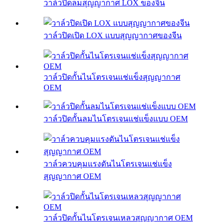
วาล์วปิดลมสุญญากาศ LOX ของจีน
วาล์วปิดเปิด LOX แบบสุญญากาศของจีน
วาล์วปิดกั้นไนโตรเจนแช่แข็งสุญญากาศ
OEM
วาล์วปิดกั้นลมไนโตรเจนแช่แข็งแบบ OEM
วาล์วควบคุมแรงดันไนโตรเจนแช่แข็ง
สุญญากาศ OEM
วาล์วปิดกั้นไนโตรเจนเหลวสุญญากาศ OEM