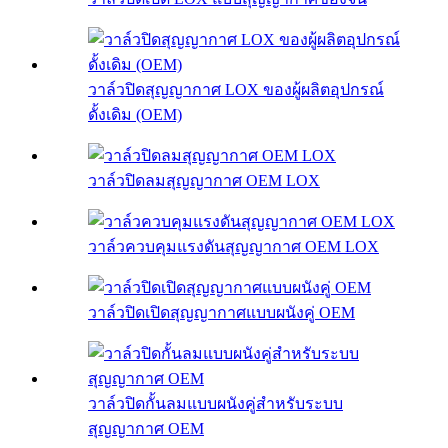
วาล์วปิดสุญญากาศ LOX ของผู้ผลิตอุปกรณ์
ดั้งเดิม (OEM)
วาล์วปิดลมสุญญากาศ OEM LOX
วาล์วควบคุมแรงดันสุญญากาศ OEM LOX
วาล์วปิดเปิดสุญญากาศแบบผนังคู่ OEM
วาล์วปิดกั้นลมแบบผนังคู่สำหรับระบบ
สุญญากาศ OEM