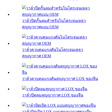
วาล์วปิดกั้นลมสำหรับไนโตรเจนเหลว
สุญญากาศแบบ OEM
วาล์วควบคุมแรงดันไนโตรเจนเหลว
สุญญากาศ OEM
วาล์วควบคุมแรงดันสุญญากาศ LOX ของจีน
วาล์วปิดลมสุญญากาศ LOX ของจีน
วาล์วปิดเปิด LOX แบบสุญญากาศของจีน