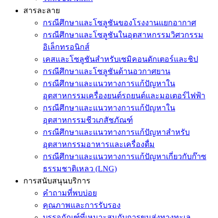
สารละลาย
กรณีศึกษาและโซลูชันของโรงงานแยกอากาศ
กรณีศึกษาและโซลูชันในอุตสาหกรรมวิศวกรรม
อิเล็กทรอนิกส์
เคสและโซลูชันสำหรับเซมิคอนดักเตอร์และชิป
กรณีศึกษาและโซลูชันด้านอวกาศยาน
กรณีศึกษาและแนวทางการแก้ปัญหาใน
อุตสาหกรรมเครื่องยนต์รถยนต์และมอเตอร์ไฟฟ้า
กรณีศึกษาและแนวทางการแก้ปัญหาใน
อุตสาหกรรมชีวเภสัชภัณฑ์
กรณีศึกษาและแนวทางการแก้ปัญหาสำหรับ
อุตสาหกรรมอาหารและเครื่องดื่ม
กรณีศึกษาและแนวทางการแก้ปัญหาเกี่ยวกับก๊าซ
ธรรมชาติเหลว (LNG)
การสนับสนุนบริการ
คำถามที่พบบ่อย
คุณภาพและการรับรอง
บรรจุภัณฑ์ที่เหมาะสมกับการขนส่งทางทะเล