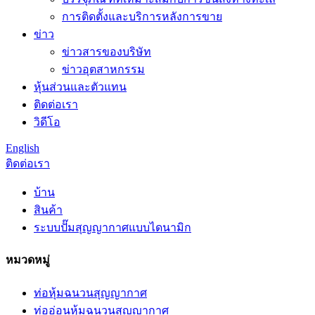
การติดตั้งและบริการหลังการขาย
ข่าว
ข่าวสารของบริษัท
ข่าวอุตสาหกรรม
หุ้นส่วนและตัวแทน
ติดต่อเรา
วิดีโอ
English
ติดต่อเรา
บ้าน
สินค้า
ระบบปั๊มสุญญากาศแบบไดนามิก
หมวดหมู่
ท่อหุ้มฉนวนสุญญากาศ
ท่ออ่อนหุ้มฉนวนสุญญากาศ