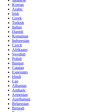
Japanese
Korean
Arabic
Irish
Greek
Turkish
Italian
Danish
Romanian
Indonesian
Czech
Afrikaans
Swedish
Polish
Basque
Catalan
Esperanto
Hindi
Lao
Albanian
Amharic
Armenian
Azerbaijani
Belarusian
Bengali