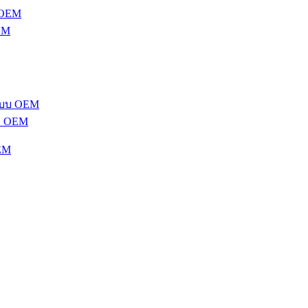
EM
บ OEM