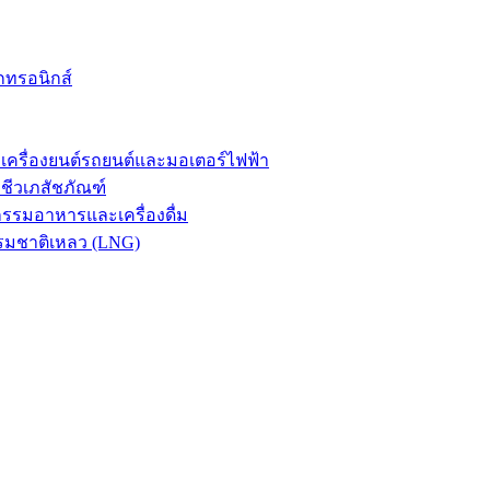
กทรอนิกส์
รื่องยนต์รถยนต์และมอเตอร์ไฟฟ้า
ีวเภสัชภัณฑ์
รมอาหารและเครื่องดื่ม
รมชาติเหลว (LNG)