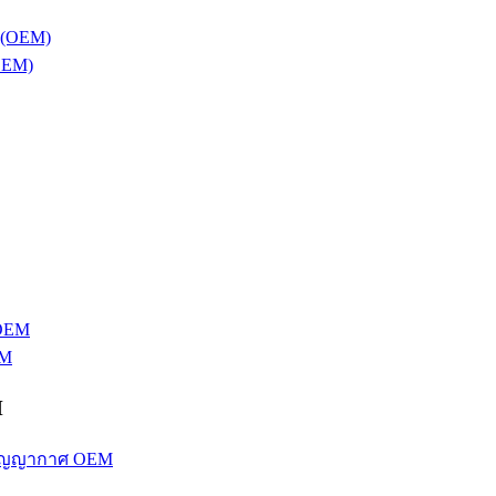
OEM)
EM
M