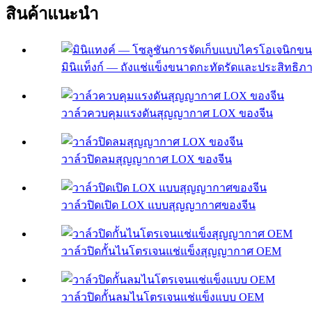
สินค้าแนะนำ
มินิแท็งก์ — ถังแช่แข็งขนาดกะทัดรัดและประสิทธิภาพ
วาล์วควบคุมแรงดันสุญญากาศ LOX ของจีน
วาล์วปิดลมสุญญากาศ LOX ของจีน
วาล์วปิดเปิด LOX แบบสุญญากาศของจีน
วาล์วปิดกั้นไนโตรเจนแช่แข็งสุญญากาศ OEM
วาล์วปิดกั้นลมไนโตรเจนแช่แข็งแบบ OEM