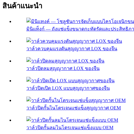
สินค้าแนะนำ
มินิแท็งก์ — ถังแช่แข็งขนาดกะทัดรัดและประสิทธิภาพ
วาล์วควบคุมแรงดันสุญญากาศ LOX ของจีน
วาล์วปิดลมสุญญากาศ LOX ของจีน
วาล์วปิดเปิด LOX แบบสุญญากาศของจีน
วาล์วปิดกั้นไนโตรเจนแช่แข็งสุญญากาศ OEM
วาล์วปิดกั้นลมไนโตรเจนแช่แข็งแบบ OEM