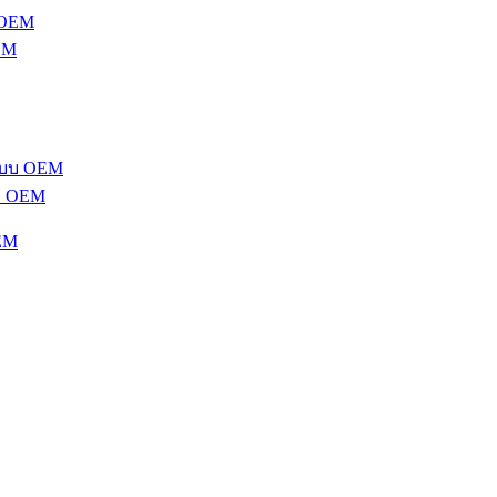
EM
บ OEM