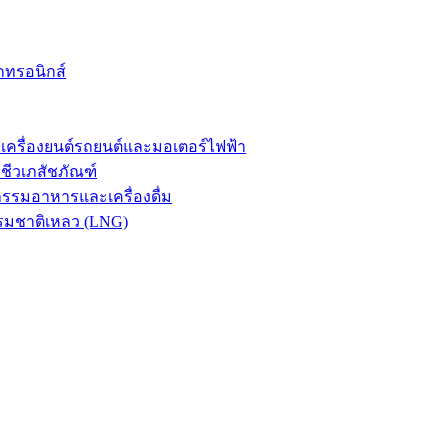
กทรอนิกส์
รื่องยนต์รถยนต์และมอเตอร์ไฟฟ้า
ีวเภสัชภัณฑ์
รมอาหารและเครื่องดื่ม
รมชาติเหลว (LNG)