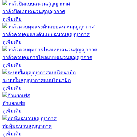
วาล์วปิดแบบฉนวนสุญญากาศ
ดูเพิ่มเติม
วาล์วควบคุมแรงดันแบบฉนวนสุญญากาศ
ดูเพิ่มเติม
วาล์วควบคุมการไหลแบบฉนวนสุญญากาศ
ดูเพิ่มเติม
ระบบปั๊มสุญญากาศแบบไดนามิก
ดูเพิ่มเติม
ตัวแยกเฟส
ดูเพิ่มเติม
ท่อหุ้มฉนวนสุญญากาศ
ดูเพิ่มเติม