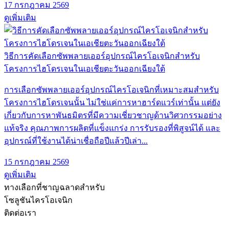
17 กรกฎาคม 2569
ดูเพิ่มเติม
วิธีการคัดเลือกซัพพลายเออร์อุปกรณ์ไครโอเจนิกสำหรับ
โครงการไฮโดรเจนในเอเชียตะวันออกเฉียงใต้
การเลือกซัพพลายเออร์อุปกรณ์ไครโอเจนิกที่เหมาะสมสำหรับ
โครงการไฮโดรเจนนั้น ไม่ใช่แค่การหาฮาร์ดแวร์เท่านั้น แต่ยัง
เกี่ยวกับการหาพันธมิตรที่มีความเชี่ยวชาญด้านวิศวกรรมอย่าง
แท้จริง คุณภาพการผลิตที่แข็งแกร่ง การรับรองที่พิสูจน์ได้ และ
อุปกรณ์ที่ใช้งานได้น่าเชื่อถือปีแล้วปีเล่า...
15 กรกฎาคม 2569
ดูเพิ่มเติม
ทางเลือกที่ชาญฉลาดสำหรับ
โซลูชันไครโอเจนิก
ติดต่อเรา