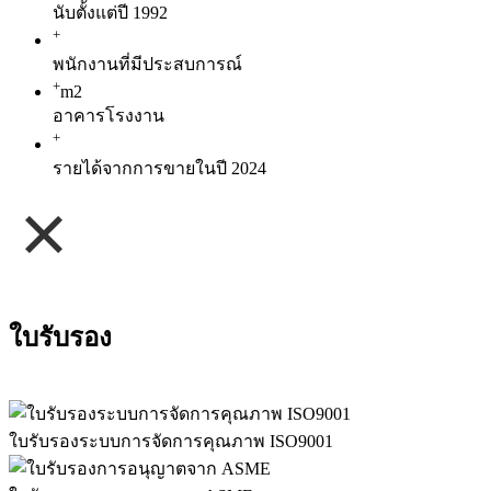
นับตั้งแต่ปี 1992
+
พนักงานที่มีประสบการณ์
+
m2
อาคารโรงงาน
+
รายได้จากการขายในปี 2024
ใบรับรอง
ใบรับรองระบบการจัดการคุณภาพ ISO9001