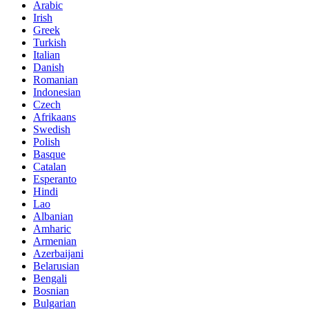
Arabic
Irish
Greek
Turkish
Italian
Danish
Romanian
Indonesian
Czech
Afrikaans
Swedish
Polish
Basque
Catalan
Esperanto
Hindi
Lao
Albanian
Amharic
Armenian
Azerbaijani
Belarusian
Bengali
Bosnian
Bulgarian