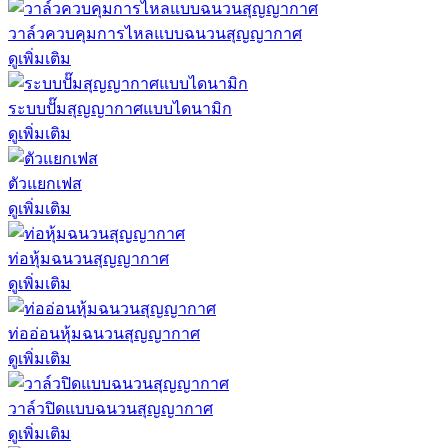
วาล์วควบคุมการไหลแบบฉนวนสุญญากาศ
ดูเพิ่มเติม
ระบบปั๊มสุญญากาศแบบไดนามิก
ดูเพิ่มเติม
ตัวแยกเฟส
ดูเพิ่มเติม
ท่อหุ้มฉนวนสุญญากาศ
ดูเพิ่มเติม
ท่ออ่อนหุ้มฉนวนสุญญากาศ
ดูเพิ่มเติม
วาล์วปิดแบบฉนวนสุญญากาศ
ดูเพิ่มเติม