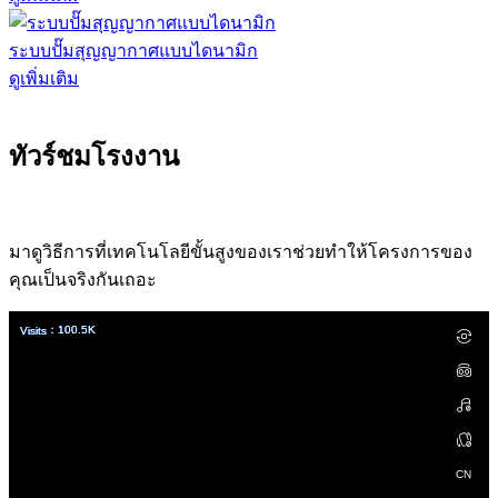
ระบบปั๊มสุญญากาศแบบไดนามิก
ดูเพิ่มเติม
ทัวร์ชมโรงงาน
มาดูวิธีการที่เทคโนโลยีขั้นสูงของเราช่วยทำให้โครงการของ
คุณเป็นจริงกันเถอะ