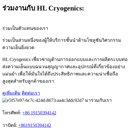
ร่วมงานกับ HL Cryogenics:
ร่วมเป็นตัวแทนของเรา
ร่วมเป็นส่วนหนึ่งของผู้ให้บริการชั้นนำด้านโซลูชันวิศวกรรม
ความเย็นยิ่งยวด
HL Cryogenics เชี่ยวชาญด้านการออกแบบและการผลิตระบบท่อ
ส่งความเย็นแบบฉนวนสุญญากาศและอุปกรณ์ที่เกี่ยวข้องอย่าง
แม่นยำ เพื่อให้มั่นใจได้ถึงประสิทธิภาพและความน่าเชื่อถือ
สูงสุดสำหรับลูกค้าของเรา
ดูเพิ่มเติม
ติดต่อเรา
มาร่วมกับเรา
โทรศัพท์:
+86 19150394142
วาปัตย์:
+8619150394142