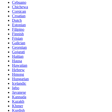
Cebuano
Chichewa
Corsican
Croatian
Dutch
Estonian
Filipino
Finnish
Frisian
Galician
Georgian
Gujarati
Haitian
Hausa
Hawaiian
Hebrew
Hmong
Hungarian
Icelandic
Igbo
Javanese
Kannada
Kazakh
Khmer
Kurdish