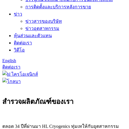
การติดตั้งและบริการหลังการขาย
ข่าว
ข่าวสารของบริษัท
ข่าวอุตสาหกรรม
หุ้นส่วนและตัวแทน
ติดต่อเรา
วิดีโอ
English
ติดต่อเรา
สำรวจผลิตภัณฑ์ของเรา
ตลอด 34 ปีที่ผ่านมา HL Cryogenics ทุ่มเทให้กับอุตสาหกรรม