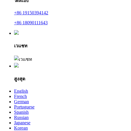
วัตส์แอป
+86 19150394142
+86 18090111643
เวแชท
สูงสุด
English
French
German
Portuguese
Spanish
Russian
Japanese
Korean