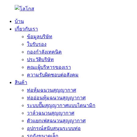
บ้าน
เกี่ยวกับเรา
ข้อมูลบริษัท
ใบรับรอง
กองกำลังเทคนิค
ประวัติบริษัท
คณะผู้บริหารของเรา
ความรับผิดชอบต่อสังคม
สินค้า
ท่อหุ้มฉนวนสุญญากาศ
ท่ออ่อนหุ้มฉนวนสุญญากาศ
ระบบปั๊มสุญญากาศแบบไดนามิก
วาล์วฉนวนสุญญากาศ
ตัวแยกเฟสฉนวนสุญญากาศ
อุปกรณ์สนับสนุนระบบท่อ
รถถังขนาดเล็ก