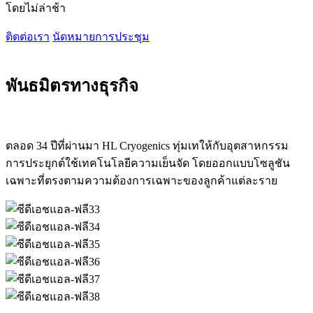
โดยไม่ล่าช้า
ติดต่อเรา
นัดหมายการประชุม
พันธมิตรทางธุรกิจ
ตลอด 34 ปีที่ผ่านมา HL Cryogenics ทุ่มเทให้กับอุตสาหกรรม
การประยุกต์ใช้เทคโนโลยีความเย็นจัด โดยออกแบบโซลูชัน
เฉพาะที่ตรงตามความต้องการเฉพาะของลูกค้าแต่ละราย