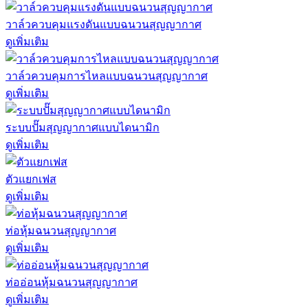
วาล์วควบคุมแรงดันแบบฉนวนสุญญากาศ
ดูเพิ่มเติม
วาล์วควบคุมการไหลแบบฉนวนสุญญากาศ
ดูเพิ่มเติม
ระบบปั๊มสุญญากาศแบบไดนามิก
ดูเพิ่มเติม
ตัวแยกเฟส
ดูเพิ่มเติม
ท่อหุ้มฉนวนสุญญากาศ
ดูเพิ่มเติม
ท่ออ่อนหุ้มฉนวนสุญญากาศ
ดูเพิ่มเติม