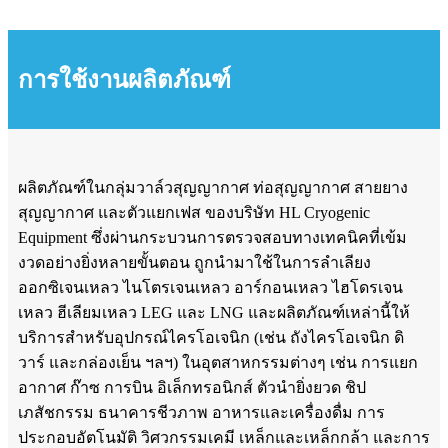
การใช้งานผลิตภัณฑ์
ผลิตภัณฑ์ในกลุ่มวาล์วสุญญากาศ ท่อสุญญากาศ สายยาง
สุญญากาศ และตัวแยกเฟส ของบริษัท HL Cryogenic
Equipment ซึ่งผ่านกระบวนการตรวจสอบทางเทคนิคที่เข้ม
งวดอย่างยิ่งหลายขั้นตอน ถูกนำมาใช้ในการลำเลียง
ออกซิเจนเหลว ไนโตรเจนเหลว อาร์กอนเหลว ไฮโดรเจน
เหลว ฮีเลียมเหลว LEG และ LNG และผลิตภัณฑ์เหล่านี้ให้
บริการสำหรับอุปกรณ์ไครโอเจนิก (เช่น ถังไครโอเจนิก ดิ
วาร์ และกล่องเย็น ฯลฯ) ในอุตสาหกรรมต่างๆ เช่น การแยก
อากาศ ก๊าซ การบิน อิเล็กทรอนิกส์ ตัวนำยิ่งยวด ชิป
เภสัชกรรม ธนาคารชีวภาพ อาหารและเครื่องดื่ม การ
ประกอบอัตโนมัติ วิศวกรรมเคมี เหล็กและเหล็กกล้า และการ