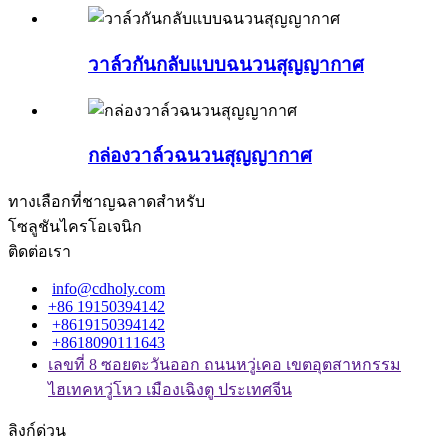
วาล์วกันกลับแบบฉนวนสุญญากาศ
กล่องวาล์วฉนวนสุญญากาศ
ทางเลือกที่ชาญฉลาดสำหรับ
โซลูชันไครโอเจนิก
ติดต่อเรา
info@cdholy.com
+86 19150394142
+8619150394142
+8618090111643
เลขที่ 8 ซอยตะวันออก ถนนหวู่เคอ เขตอุตสาหกรรม
ไฮเทคหวู่โหว เมืองเฉิงตู ประเทศจีน
ลิงก์ด่วน