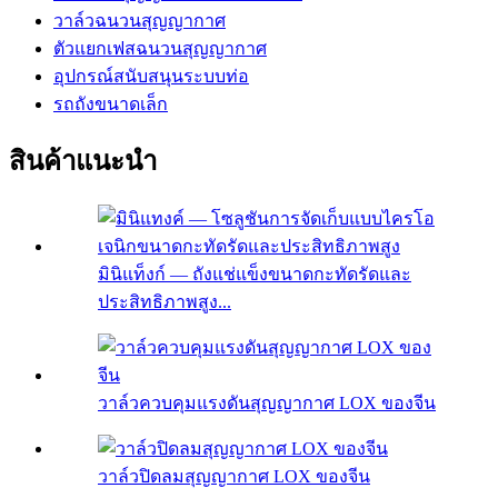
วาล์วฉนวนสุญญากาศ
ตัวแยกเฟสฉนวนสุญญากาศ
อุปกรณ์สนับสนุนระบบท่อ
รถถังขนาดเล็ก
สินค้าแนะนำ
มินิแท็งก์ — ถังแช่แข็งขนาดกะทัดรัดและ
ประสิทธิภาพสูง...
วาล์วควบคุมแรงดันสุญญากาศ LOX ของจีน
วาล์วปิดลมสุญญากาศ LOX ของจีน