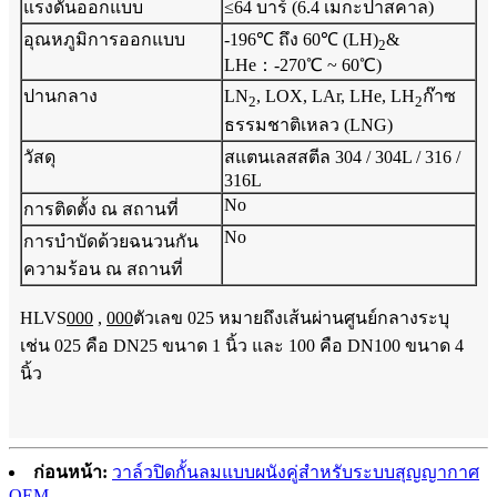
แรงดันออกแบบ
≤64 บาร์ (6.4 เมกะปาสคาล)
อุณหภูมิการออกแบบ
-196℃ ถึง 60℃ (LH)
&
2
LHe：-270℃ ~ 60℃)
ปานกลาง
LN
, LOX, LAr, LHe, LH
ก๊าซ
2
2
ธรรมชาติเหลว (LNG)
วัสดุ
สแตนเลสสตีล 304 / 304L / 316 /
316L
No
การติดตั้ง ณ สถานที่
No
การบำบัดด้วยฉนวนกัน
ความร้อน ณ สถานที่
HLVS
000
,
000
ตัวเลข 025 หมายถึงเส้นผ่านศูนย์กลางระบุ
เช่น 025 คือ DN25 ขนาด 1 นิ้ว และ 100 คือ DN100 ขนาด 4
นิ้ว
ก่อนหน้า:
วาล์วปิดกั้นลมแบบผนังคู่สำหรับระบบสุญญากาศ
OEM