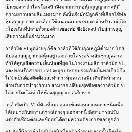
เย็นของวาล์วไครโอเจนิกจึงมากกว่าท่อหุ้มสุญญากาศที่มี
ความยาวหลายสิบเมตรมาก ดังนั้นจึงมักมีลูกค้าที่เลือกใช้ท่อ
หุ้มสุญญากาศ แต่เลือกใช้ฉนวนแบบธรรมดาสำหรับวาล์วไค
รโอเจนิกที่ปลายทั้งสองด้านของท่อ ซึ่งยังคงนำไปสู่การสูญ
เสียความเย็นจำนวนมาก
วาล์วปิด VI พูดง่ายๆ ก็คือ วาล์วที่ใช้กับอุณหภูมิต่ำมาก โดย
มีปลอกสุญญากาศหุ้มอยู่ และด้วยโครงสร้างอันชาญฉลาด
ทำให้สูญเสียความเย็นน้อยที่สุด ในโรงงานผลิต วาล์วปิด VI
และท่อหรือสายยาง VI จะถูกประกอบรวมกันเป็นท่อเดียว จึง
ไม่จำเป็นต้องติดตั้งและทำการหุ้มฉนวนเพิ่มเติมที่หน้างาน
สำหรับการบำรุงรักษา สามารถเปลี่ยนชุดซีลของวาล์วปิด VI
ได้ง่ายโดยไม่ทำให้ห้องสุญญากาศเสียหาย
วาล์วปิดเปิด VI มีตัวเชื่อมต่อและข้อต่อหลากหลายชนิดเพื่อ
ให้เหมาะกับสถานการณ์ต่างๆ นอกจากนี้ ยังสามารถปรับ
แต่งตัวเชื่อมต่อและข้อต่อได้ตามความต้องการของลูกค้า
HL รับยี่ห้อวาล์วไครโอเจนิกที่ลูกค้ากำหนด จากนั้นจึงผลิต