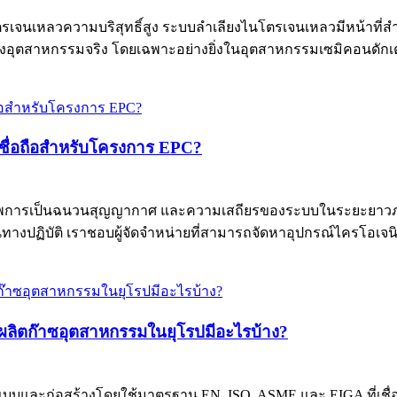
นเหลวความบริสุทธิ์สูง ระบบลำเลียงไนโตรเจนเหลวมีหน้าที่สำคั
ทางอุตสาหกรรมจริง โดยเฉพาะอย่างยิ่งในอุตสาหกรรมเซมิคอนดักเตอ
่าเชื่อถือสำหรับโครงการ EPC?
พการเป็นฉนวนสุญญากาศ และความเสถียรของระบบในระยะยาวภา
้ "ในทางปฏิบัติ เราชอบผู้จัดจำหน่ายที่สามารถจัดหาอุปกรณ์ไครโอ
ิตก๊าซอุตสาหกรรมในยุโรปมีอะไรบ้าง?
และก่อสร้างโดยใช้มาตรฐาน EN, ISO, ASME และ EIGA ที่เชื่อม