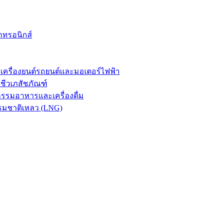
กทรอนิกส์
รื่องยนต์รถยนต์และมอเตอร์ไฟฟ้า
ีวเภสัชภัณฑ์
รมอาหารและเครื่องดื่ม
รมชาติเหลว (LNG)