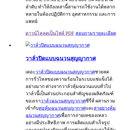
ลำดับ ทำให้ถังเหล่านี้สามารถใช้งานได้หลาก
หลายในห้องปฏิบัติการ อุตสาหกรรม และการ
แพทย์
ดาวน์โหลดเป็นไฟล์ PDF
สอบถาม
รายละเอียด
วาล์วปิดแบบฉนวนสุญญากาศ
เดอะ
วาล์วปิดแบบฉนวนสุญญากาศ
ช่วยลด
การรั่วไหลของความร้อนในระบบแช่แข็งได้
อย่างมาก ต่างจากวาล์วหุ้มฉนวนแบบทั่วไป
วาล์วนี้เป็นส่วนประกอบสำคัญของผลิตภัณฑ์
ของเรา
วาล์วฉนวนสุญญากาศ
ซีรี่ส์ ผสานรวม
เข้ากับ
ท่อหุ้มฉนวนสุญญากาศ
และ
สายยางหุ้ม
ฉนวนสุญญากาศ
เพื่อการถ่ายเทของเหลว
อย่างมีประสิทธิภาพ การผลิตแบบสำเร็จรูป
และการบำรุงรักษาที่ง่ายช่วยเพิ่มคุณค่าให้กับ