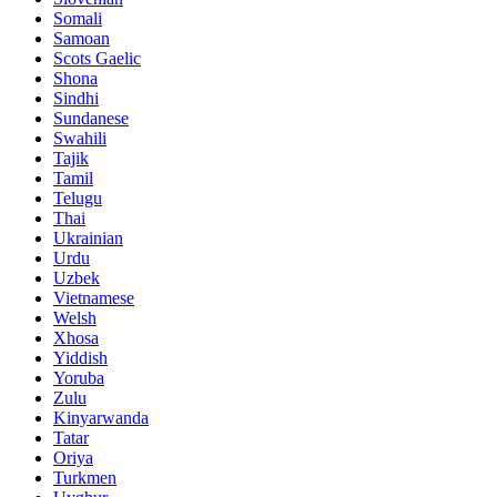
Somali
Samoan
Scots Gaelic
Shona
Sindhi
Sundanese
Swahili
Tajik
Tamil
Telugu
Thai
Ukrainian
Urdu
Uzbek
Vietnamese
Welsh
Xhosa
Yiddish
Yoruba
Zulu
Kinyarwanda
Tatar
Oriya
Turkmen