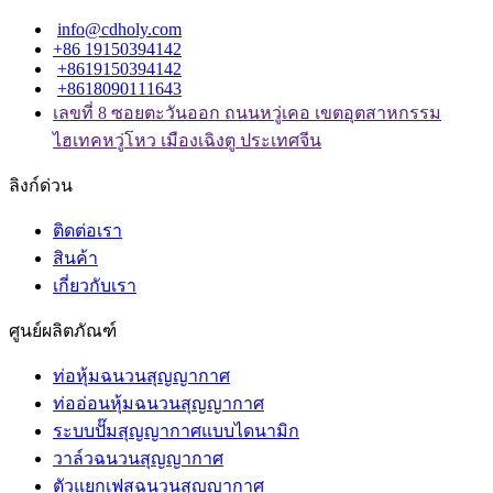
info@cdholy.com
+86 19150394142
+8619150394142
+8618090111643
เลขที่ 8 ซอยตะวันออก ถนนหวู่เคอ เขตอุตสาหกรรม
ไฮเทคหวู่โหว เมืองเฉิงตู ประเทศจีน
ลิงก์ด่วน
ติดต่อเรา
สินค้า
เกี่ยวกับเรา
ศูนย์ผลิตภัณฑ์
ท่อหุ้มฉนวนสุญญากาศ
ท่ออ่อนหุ้มฉนวนสุญญากาศ
ระบบปั๊มสุญญากาศแบบไดนามิก
วาล์วฉนวนสุญญากาศ
ตัวแยกเฟสฉนวนสุญญากาศ