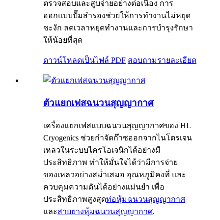
ตรวจสอบและสูบจ่ายอย่างต่อเนื่อง การ
ออกแบบปั๊มสำรองช่วยให้การทำงานไม่หยุด
ชะงัก ลดเวลาหยุดทำงานและการบำรุงรักษา
ให้น้อยที่สุด
ดาวน์โหลดเป็นไฟล์ PDF
สอบถาม
รายละเอียด
ตัวแยกเฟสฉนวนสุญญากาศ
เครื่องแยกเฟสแบบฉนวนสุญญากาศของ HL
Cryogenics ช่วยกำจัดก๊าซออกจากไนโตรเจน
เหลวในระบบไครโอเจนิกได้อย่างมี
ประสิทธิภาพ ทำให้มั่นใจได้ว่ามีการจ่าย
ของเหลวอย่างสม่ำเสมอ อุณหภูมิคงที่ และ
ควบคุมความดันได้อย่างแม่นยำ เพื่อ
ประสิทธิภาพสูงสุด
ท่อหุ้มฉนวนสุญญากาศ
และ
สายยางหุ้มฉนวนสุญญากาศ
.