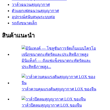
วาล์วฉนวนสุญญากาศ
ตัวแยกเฟสฉนวนสุญญากาศ
อุปกรณ์สนับสนุนระบบท่อ
รถถังขนาดเล็ก
สินค้าแนะนำ
มินิแท็งก์ — ถังแช่แข็งขนาดกะทัดรัดและ
ประสิทธิภาพสูง...
วาล์วควบคุมแรงดันสุญญากาศ LOX ของจีน
วาล์วปิดลมสุญญากาศ LOX ของจีน