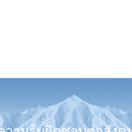
ความรับผิดชอบต่อสังค