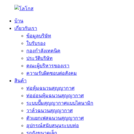
บ้าน
เกี่ยวกับเรา
ข้อมูลบริษัท
ใบรับรอง
กองกำลังเทคนิค
ประวัติบริษัท
คณะผู้บริหารของเรา
ความรับผิดชอบต่อสังคม
สินค้า
ท่อหุ้มฉนวนสุญญากาศ
ท่ออ่อนหุ้มฉนวนสุญญากาศ
ระบบปั๊มสุญญากาศแบบไดนามิก
วาล์วฉนวนสุญญากาศ
ตัวแยกเฟสฉนวนสุญญากาศ
อุปกรณ์สนับสนุนระบบท่อ
รถถังขนาดเล็ก