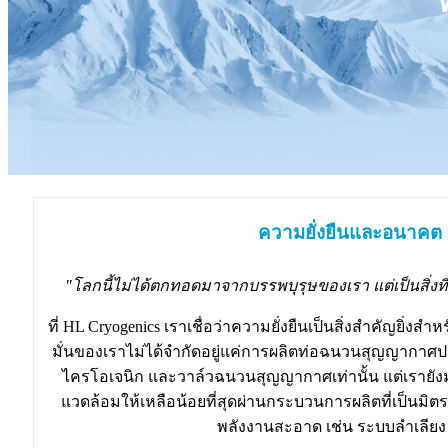
ความยั่งยืนและอนาคต
"โลกนี้ไม่ได้ตกทอดมาจากบรรพบุรุษของเรา แต่เป็นสิ่ง
ที่ HL Cryogenics เราเชื่อว่าความยั่งยืนเป็นสิ่งสำคัญยิ่งส
มั่นของเราไม่ได้จำกัดอยู่แค่การผลิตท่อฉนวนสุญญากาศปร
ไครโอเจนิก และวาล์วฉนวนสุญญากาศเท่านั้น แต่เรายังมุ่
แวดล้อมให้เหลือน้อยที่สุดผ่านกระบวนการผลิตที่เป็นมิ
พลังงานสะอาด เช่น ระบบลำเลีย