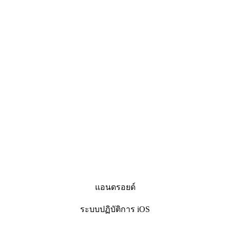
แอนดรอยด์
ระบบปฏิบัติการ iOS